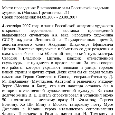
Место проведения: Выставочные залы Российской академии
художеств. (Москва, Пречистенка, 21)
Сроки проведения: 04.09.2007 - 23.09.2007
4 сентября 2007 года в залах Российской академии художеств
открылась персональная выставка произведений
выдающегося скульптора ХХ века, народного художника
СССР, лауреата Ленинской и Государственных премий,
действительного члена Академии Владимира Ефимовича
Цигаля. Выставка приурочена к 90-летию со дня рождения и
охватывает более чем 60-летний творческий путь мастера.
Сегодня Владимир Цигаль, классик отечественной
скульптуры, не нуждается в представлении. За него говорят
его работы, которые украшают площади и улицы городов
нашей страны и других стран. Даже если бы он создал только
памятники Герою Советского Союза, генерал-лейтенанту Д.
М. Карбышеву (Маутхаузен, Австрия) и разведчику Рихарду
Зорге (Москва и Баку), его имя навсегда осталось бы в
истории отечественной художественной культуры. За свою
долгую жизнь В. Е. Цигаль спроектировал и установил около
50 памятников – детскому врачу Н. Филатову, Сергею
Есенину, Хо Ши Мину в Москве, татарскому поэту Мусе
Джалилю в Казани, герою итальянского сопротивления
Федору Полетаеву в Рязани, памятники Н. Томскому и