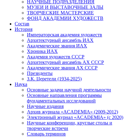
НАУЧНЫЕ ПОДРАЗДЕЛЕНИЯ
МУЗЕИ И ВЫСТАВОЧНЫЕ ЗАЛЫ
ТВОРЧЕСКИЕ МАСТЕРСКИЕ
ФОНД АКАДЕМИИ ХУДОЖЕСТВ
Состав
История
Императорская академия художеств
Архитектурный ансамбль ИАХ
Академические звания ИАХ
Хроника ИАХ
Академия художеств СССР
Архитектурный ансамбль АХ СССР
Академические звания АХ СССР
Президенты
З.К. Церетели (1934-2025)
Наука
Основные задачи научной деятельности
Основные направления программы
фундаментальных исследований
Научные издания
Архив журнала «ACADEMIA» (2009-2012)
Электронный журнал «ACADEMIA» (с 2020)
Научные конференции, круглые столы и
творческие встречи
Словарь терминов