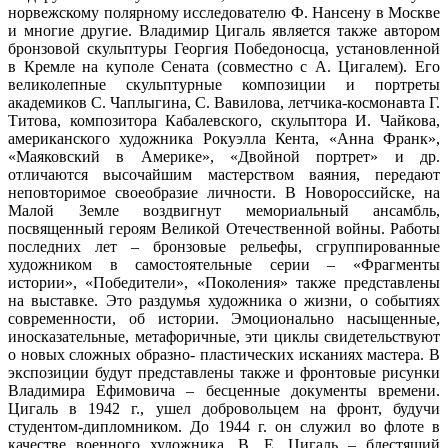
норвежскому полярному исследователю Ф. Нансену в Москве
и многие другие. Владимир Цигаль является также автором
бронзовой скульптуры Георгия Победоносца, установленной
в Кремле на куполе Сената (совместно с А. Цигалем). Его
великолепные скульптурные композиции и портреты
академиков С. Чаплыгина, С. Вавилова, летчика-космонавта Г.
Титова, композитора Кабалевского, скульптора И. Чайкова,
американского художника Рокуэлла Кента, «Анна Франк»,
«Маяковский в Америке», «Двойной портрет» и др.
отличаются высочайшим мастерством ваяния, передают
неповторимое своеобразие личности. В Новороссийске, на
Малой Земле воздвигнут мемориальный ансамбль,
посвященный героям Великой Отечественной войны. Работы
последних лет – бронзовые рельефы, сгруппированные
художником в самостоятельные серии – «Фрагменты
истории», «Победители», «Поколения» также представлены
на выставке. Это раздумья художника о жизни, о событиях
современности, об истории. Эмоционально насыщенные,
иносказательные, метафоричные, эти циклы свидетельствуют
о новых сложных образно- пластических исканиях мастера. В
экспозиции будут представлены также и фронтовые рисунки
Владимира Ефимовича – бесценные документы времени.
Цигаль в 1942 г., ушел добровольцем на фронт, будучи
студентом-дипломником. До 1944 г. он служил во флоте в
качестве военного художника. В. Е. Цигаль – блестящий