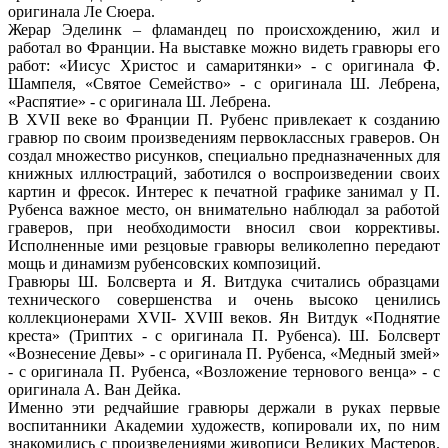
оригинала Ле Сюера.
Жерар Эделинк – фламандец по происхождению, жил и
работал во Франции. На выставке можно видеть гравюры его
работ: «Иисус Христос и самаритянки» - с оригинала Ф.
Шампеля, «Святое Семейство» - с оригинала Ш. Лебрена,
«Распятие» - с оригинала Ш. Лебрена.
В XVII веке во Франции П. Рубенс привлекает к созданию
гравюр по своим произведениям первоклассных граверов. Он
создал множество рисунков, специально предназначенных для
книжных иллюстраций, заботился о воспроизведении своих
картин и фресок. Интерес к печатной графике занимал у П.
Рубенса важное место, он внимательно наблюдал за работой
граверов, при необходимости вносил свои коррективы.
Исполненные ими резцовые гравюры великолепно передают
мощь и динамизм рубенсовских композиций.
Гравюры Ш. Болсверта и Я. Витдука считались образцами
технического совершенства и очень высоко ценились
коллекционерами XVII- XVIII веков. Ян Витдук «Поднятие
креста» (Триптих - с оригинала П. Рубенса). Ш. Болсверт
«Вознесение Девы» - с оригинала П. Рубенса, «Медный змей»
- с оригинала П. Рубенса, «Возложение тернового венца» - с
оригинала А. Ван Дейка.
Именно эти редчайшие гравюры держали в руках первые
воспитанники Академии художеств, копировали их, по ним
знакомились с произведениями живописи Великих Мастеров.