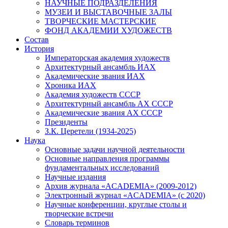
НАУЧНЫЕ ПОДРАЗДЕЛЕНИЯ
МУЗЕИ И ВЫСТАВОЧНЫЕ ЗАЛЫ
ТВОРЧЕСКИЕ МАСТЕРСКИЕ
ФОНД АКАДЕМИИ ХУДОЖЕСТВ
Состав
История
Императорская академия художеств
Архитектурный ансамбль ИАХ
Академические звания ИАХ
Хроника ИАХ
Академия художеств СССР
Архитектурный ансамбль АХ СССР
Академические звания АХ СССР
Президенты
З.К. Церетели (1934-2025)
Наука
Основные задачи научной деятельности
Основные направления программы
фундаментальных исследований
Научные издания
Архив журнала «ACADEMIA» (2009-2012)
Электронный журнал «ACADEMIA» (с 2020)
Научные конференции, круглые столы и
творческие встречи
Словарь терминов