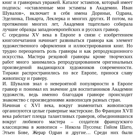
книг и гравюрных увражей. Каталог эстампов, который имеет
подпись: «оставленные мои эстампы в Академии. Иван
Шувалов», включает в себя имена Дориньи, Одрана,
Эделинка, Пикарта, Леклерка и многих других. И потом, на
протяжении многих лет, Академия тщательно собирала
лучшие образцы западноевропейских и русских гравюр.
С середины XV века в Европе в связи с изобретением
книгопечатания начинает развиваться гравюра как элемент
художественного оформления и иллюстрирования книг. Но
трудно переоценить роль гравюры и как репродукционного
искусства. Мастера резцовой гравюры кроме творческих
работ много занимались репродуцированием оригинальных
произведений выдающихся художников современности.
Тиражи распространились по все Европе, принося славу
живописцу и граверу.
И. Шувалов знал о невероятной популярности в Европе
гравюр и понимал их значение для воспитанников Академии
художеств, ведь именно благодаря гравюре происходит
знакомство с произведениями живописцев разных стран.
Начиная с XVI века, вокруг знаменитых живописцев
организуются целые граверные мастерские. Во Франции XVII
века работает плеяда талантливых граверов, объединившихся
вокруг любимого мастера – создателя французского
классицизма в живописи – Никола Пуссена: Гийом Шато,
Этьен Бове, Жерар Одран и другие… Среди них были