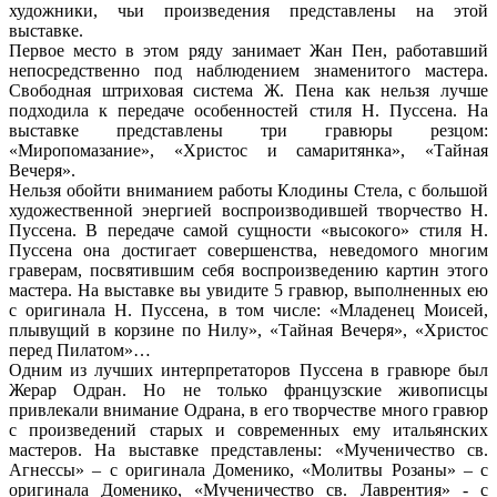
художники, чьи произведения представлены на этой
выставке.
Первое место в этом ряду занимает Жан Пен, работавший
непосредственно под наблюдением знаменитого мастера.
Свободная штриховая система Ж. Пена как нельзя лучше
подходила к передаче особенностей стиля Н. Пуссена. На
выставке представлены три гравюры резцом:
«Миропомазание», «Христос и самаритянка», «Тайная
Вечеря».
Нельзя обойти вниманием работы Клодины Стела, с большой
художественной энергией воспроизводившей творчество Н.
Пуссена. В передаче самой сущности «высокого» стиля Н.
Пуссена она достигает совершенства, неведомого многим
граверам, посвятившим себя воспроизведению картин этого
мастера. На выставке вы увидите 5 гравюр, выполненных ею
с оригинала Н. Пуссена, в том числе: «Младенец Моисей,
плывущий в корзине по Нилу», «Тайная Вечеря», «Христос
перед Пилатом»…
Одним из лучших интерпретаторов Пуссена в гравюре был
Жерар Одран. Но не только французские живописцы
привлекали внимание Одрана, в его творчестве много гравюр
с произведений старых и современных ему итальянских
мастеров. На выставке представлены: «Мученичество св.
Агнессы» – с оригинала Доменико, «Молитвы Розаны» – с
оригинала Доменико, «Мученичество св. Лаврентия» - с