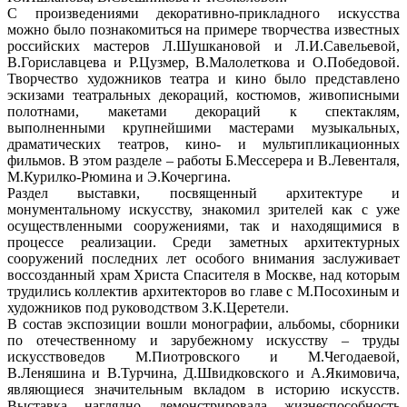
С произведениями декоративно-прикладного искусства
можно было познакомиться на примере творчества известных
российских мастеров Л.Шушкановой и Л.И.Савельевой,
В.Гориславцева и Р.Цузмер, В.Малолеткова и О.Победовой.
Творчество художников театра и кино было представлено
эскизами театральных декораций, костюмов, живописными
полотнами, макетами декораций к спектаклям,
выполненными крупнейшими мастерами музыкальных,
драматических театров, кино- и мультипликационных
фильмов. В этом разделе – работы Б.Мессерера и В.Левенталя,
М.Курилко-Рюмина и Э.Кочергина.
Раздел выставки, посвященный архитектуре и
монументальному искусству, знакомил зрителей как с уже
осуществленными сооружениями, так и находящимися в
процессе реализации. Среди заметных архитектурных
сооружений последних лет особого внимания заслуживает
воссозданный храм Христа Спасителя в Москве, над которым
трудились коллектив архитекторов во главе с М.Посохиным и
художников под руководством З.К.Церетели.
В состав экспозиции вошли монографии, альбомы, сборники
по отечественному и зарубежному искусству – труды
искусствоведов М.Пиотровского и М.Чегодаевой,
В.Леняшина и В.Турчина, Д.Швидковского и А.Якимовича,
являющиеся значительным вкладом в историю искусств.
Выставка наглядно демонстрировала жизнеспособность