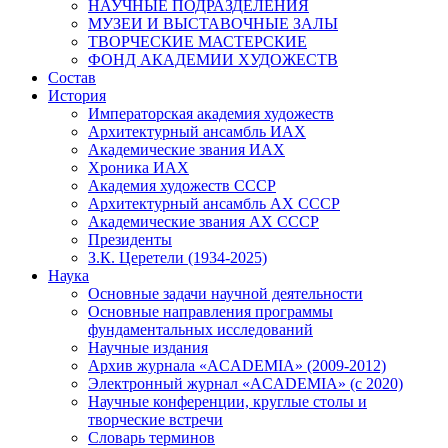
НАУЧНЫЕ ПОДРАЗДЕЛЕНИЯ
МУЗЕИ И ВЫСТАВОЧНЫЕ ЗАЛЫ
ТВОРЧЕСКИЕ МАСТЕРСКИЕ
ФОНД АКАДЕМИИ ХУДОЖЕСТВ
Состав
История
Императорская академия художеств
Архитектурный ансамбль ИАХ
Академические звания ИАХ
Хроника ИАХ
Академия художеств СССР
Архитектурный ансамбль АХ СССР
Академические звания АХ СССР
Президенты
З.К. Церетели (1934-2025)
Наука
Основные задачи научной деятельности
Основные направления программы
фундаментальных исследований
Научные издания
Архив журнала «ACADEMIA» (2009-2012)
Электронный журнал «ACADEMIA» (с 2020)
Научные конференции, круглые столы и
творческие встречи
Словарь терминов