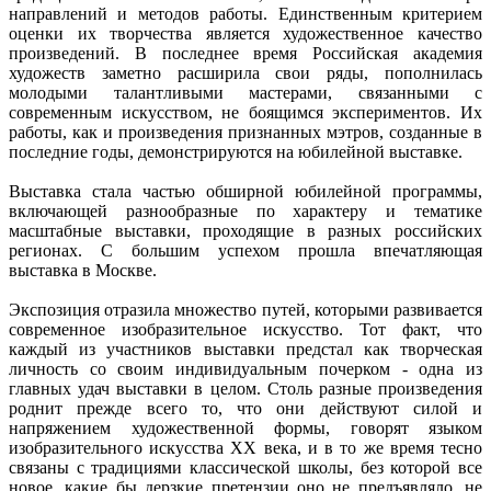
направлений и методов работы. Единственным критерием
оценки их творчества является художественное качество
произведений. В последнее время Российская академия
художеств заметно расширила свои ряды, пополнилась
молодыми талантливыми мастерами, связанными с
современным искусством, не боящимся экспериментов. Их
работы, как и произведения признанных мэтров, созданные в
последние годы, демонстрируются на юбилейной выставке.
Выставка стала частью обширной юбилейной программы,
включающей разнообразные по характеру и тематике
масштабные выставки, проходящие в разных российских
регионах. С большим успехом прошла впечатляющая
выставка в Москве.
Экспозиция отразила множество путей, которыми развивается
современное изобразительное искусство. Тот факт, что
каждый из участников выставки предстал как творческая
личность со своим индивидуальным почерком - одна из
главных удач выставки в целом. Столь разные произведения
роднит прежде всего то, что они действуют силой и
напряжением художественной формы, говорят языком
изобразительного искусства ХХ века, и в то же время тесно
связаны с традициями классической школы, без которой все
новое, какие бы дерзкие претензии оно не предъявляло, не