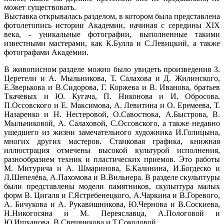
может существовать.
Выставка открывалась разделом, в котором была представлена
фотолетопись истории Академии, начиная с середины XIX
века, - уникальные фотографии, выполненные такими
известными мастерами, как К.Булла и С.Левицкий, а также
фотографами Академии.
В живописном разделе можно было увидеть произведения З.
Церетели и А. Мыльникова, Т. Салахова и Д. Жилинского,
Е.Зверькова и В.Сидорова, Г. Коржева и В. Иванова, братьев
Ткачевых и Ю. Кугача, П. Никонова и И. Обросова,
П.Оссовского и Е. Максимова, А. Левитина и О. Еремеева, Т.
Назаренко и Н. Нестеровой, О.Савостюка, А.Быстрова, В.
Мыльниковой, А. Салаховой, С.Оссовского, а также недавно
ушедшего из жизни замечательного художника И.Голицына,
многих других мастеров. Станковая графика, книжная
иллюстрация отмечены высокой культурой исполнения,
разнообразием техник и пластических приемов. Это работы
М. Митурича и А. Шмаринова, Б.Калинина, И.Богдеско и
Л.Шепелёва, А.Пахомова и В.Вильнера. В разделе скульптуры
были представлены модели памятников, скульптура малых
форм В. Цигаля и Г.Ястребенецкого, А.Чаркина и В.Горевого,
А. Бичукова и А. Рукавишникова, Ю.Чернова и В.Соскиева,
Н.Никогосяна и М. Переяславца, А.Пологовой и
Ю.Ишханова, В.Свешникова и Т.Соколовой.