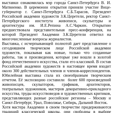
выставки ознакомилась мэр города Санкт-Петербурга В. И.
Матвиенко. В церемонии открытия приняли участие Вице-
губернатор г. Санкт-Петербурга С.Б.Тарасов, Президент
Российской академии художеств З.К.Церетели, ректор Санкт-
Петербургского института живописи, скульптуры и
архитектуры им. И.Е.Репина А.С.Чаркин. Открытию
предшествовала представительная пресс-конференция, на
которой Президент Академии З.К.Церетели ответил на
многочисленные вопросы журналистов.
Выставка, с исчерпывающей полнотой дает представление о
сегодняшнем творческом лице Российской академии
художеств, показывая как новые, только что созданные
работы, так и произведения, которые уже вошли в золотой
фонд отечественного искусства, стали его классикой. В состав
Российской академии художеств в настоящее время входит
около 300 действительных членов и членов-корреспондентов.
Юбилейная выставка стала их своеобразным творческим
отчетом. Её экспозицию составили более 600 произведений
живописцев, скульпторов, графиков, архитекторов,
театральных художников, мастеров декоративно-прикладного
искусства, труды искусствоведов и художественных критиков,
представляющих разные российские регионы – Москву и
Санкт-Петербург, Урал, Поволжье, Сибирь, Дальний Восток.
Хотя мастера Академии в своем творчестве придерживаются
традиций классической школы, они свободны в выборе