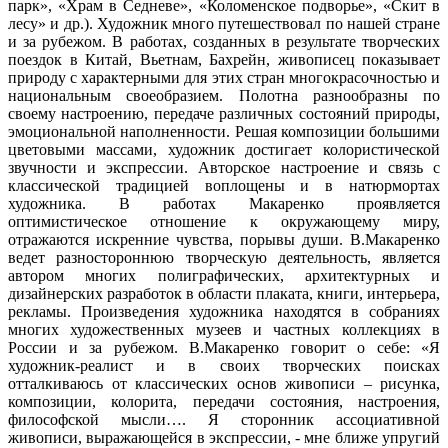
парк», «Храм в Седневе», «Коломенское подворье», «Скит в
лесу» и др.). Художник много путешествовал по нашей стране
и за рубежом. В работах, созданных в результате творческих
поездок в Китай, Вьетнам, Бахрейн, живописец показывает
природу с характерными для этих стран многокрасочностью и
национальным своеобразием. Полотна разнообразны по
своему настроению, передаче различных состояний природы,
эмоциональной наполненности. Решая композиции большими
цветовыми массами, художник достигает колористической
звучности и экспрессии. Авторское настроение и связь с
классической традицией воплощены и в натюрмортах
художника. В работах Макаренко проявляется
оптимистическое отношение к окружающему миру,
отражаются искренние чувства, порывы души. В.Макаренко
ведет разностороннюю творческую деятельность, является
автором многих полиграфических, архитектурных и
дизайнерских разработок в области плаката, книги, интерьера,
рекламы. Произведения художника находятся в собраниях
многих художественных музеев и частных коллекциях в
России и за рубежом. В.Макаренко говорит о себе: «Я
художник-реалист и в своих творческих поисках
отталкиваюсь от классических основ живописи – рисунка,
композиции, колорита, передачи состояния, настроения,
философской мысли…. Я сторонник ассоциативной
живописи, выражающейся в экспрессии, - мне ближе упругий