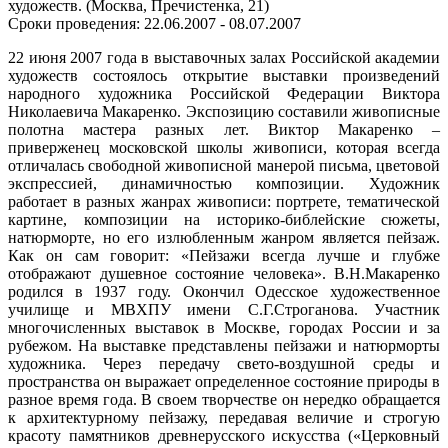
художеств. (Москва, Пречистенка, 21)
Сроки проведения: 22.06.2007 - 08.07.2007
22 июня 2007 года в выставочных залах Российской академии
художеств состоялось открытие выставки произведений
народного художника Российской Федерации Виктора
Николаевича Макаренко. Экспозицию составили живописные
полотна мастера разных лет. Виктор Макаренко –
приверженец московской школы живописи, которая всегда
отличалась свободной живописной манерой письма, цветовой
экспрессией, динамичностью композиции. Художник
работает в разных жанрах живописи: портрете, тематической
картине, композиции на историко-библейские сюжеты,
натюрморте, но его излюбленным жанром является пейзаж.
Как он сам говорит: «Пейзажи всегда лучше и глубже
отображают душевное состояние человека». В.Н.Макаренко
родился в 1937 году. Окончил Одесское художественное
училище и МВХПУ имени С.Г.Строганова. Участник
многочисленных выставок в Москве, городах России и за
рубежом. На выставке представлены пейзажи и натюрморты
художника. Через передачу свето-воздушной среды и
пространства он выражает определенное состояние природы в
разное время года. В своем творчестве он нередко обращается
к архитектурному пейзажу, передавая величие и строгую
красоту памятников древнерусского искусства («Церковный