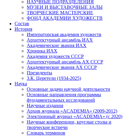
НАУЧНЫЕ ПОДРАЗДЕЛЕНИЯ
МУЗЕИ И ВЫСТАВОЧНЫЕ ЗАЛЫ
ТВОРЧЕСКИЕ МАСТЕРСКИЕ
ФОНД АКАДЕМИИ ХУДОЖЕСТВ
Состав
История
Императорская академия художеств
Архитектурный ансамбль ИАХ
Академические звания ИАХ
Хроника ИАХ
Академия художеств СССР
Архитектурный ансамбль АХ СССР
Академические звания АХ СССР
Президенты
З.К. Церетели (1934-2025)
Наука
Основные задачи научной деятельности
Основные направления программы
фундаментальных исследований
Научные издания
Архив журнала «ACADEMIA» (2009-2012)
Электронный журнал «ACADEMIA» (с 2020)
Научные конференции, круглые столы и
творческие встречи
Словарь терминов