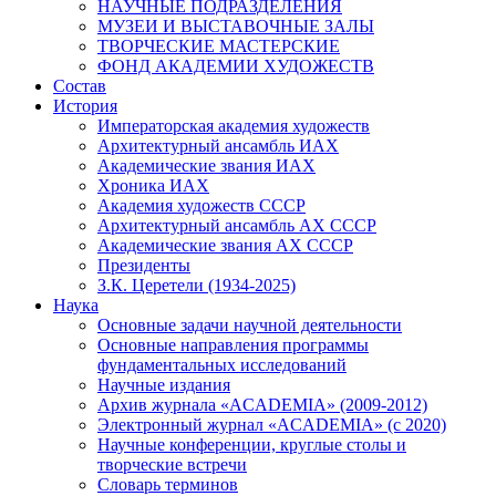
НАУЧНЫЕ ПОДРАЗДЕЛЕНИЯ
МУЗЕИ И ВЫСТАВОЧНЫЕ ЗАЛЫ
ТВОРЧЕСКИЕ МАСТЕРСКИЕ
ФОНД АКАДЕМИИ ХУДОЖЕСТВ
Состав
История
Императорская академия художеств
Архитектурный ансамбль ИАХ
Академические звания ИАХ
Хроника ИАХ
Академия художеств СССР
Архитектурный ансамбль АХ СССР
Академические звания АХ СССР
Президенты
З.К. Церетели (1934-2025)
Наука
Основные задачи научной деятельности
Основные направления программы
фундаментальных исследований
Научные издания
Архив журнала «ACADEMIA» (2009-2012)
Электронный журнал «ACADEMIA» (с 2020)
Научные конференции, круглые столы и
творческие встречи
Словарь терминов