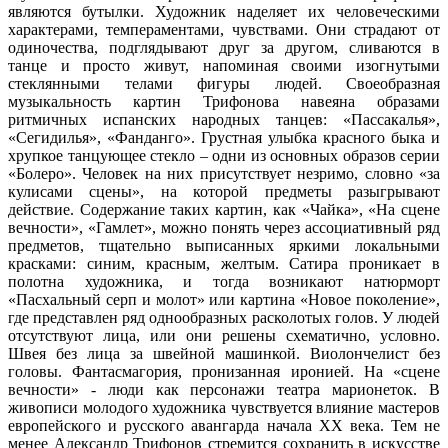
являются бутылки. Художник наделяет их человеческими
характерами, темпераментами, чувствами. Они страдают от
одиночества, подглядывают друг за другом, сливаются в
танце и просто живут, напоминая своими изогнутыми
стеклянными телами фигуры людей. Своеобразная
музыкальность картин Трифонова навеяна образами
ритмичных испанских народных танцев: «Пассакалья»,
«Сегидилья», «Фанданго». Грустная улыбка красного быка и
хрупкое танцующее стекло – одни из основных образов серии
«Болеро». Человек на них присутствует незримо, словно «за
кулисами сцены», на которой предметы разыгрывают
действие. Содержание таких картин, как «Чайка», «На сцене
вечности», «Гамлет», можно понять через ассоциативный ряд
предметов, тщательно выписанных яркими локальными
красками: синим, красным, желтым. Сатира проникает в
полотна художника, и тогда возникают натюрморт
«Пасхальный серп и молот» или картина «Новое поколение»,
где представлен ряд однообразных расколотых голов. У людей
отсутствуют лица, или они решены схематично, условно.
Швея без лица за швейной машинкой. Виолончелист без
головы. Фантасмагория, пронизанная иронией. На «сцене
вечности» - люди как персонажи театра марионеток. В
живописи молодого художника чувствуется влияние мастеров
европейского и русского авангарда начала ХХ века. Тем не
менее Александр Трифонов стремится сохранить в искусстве