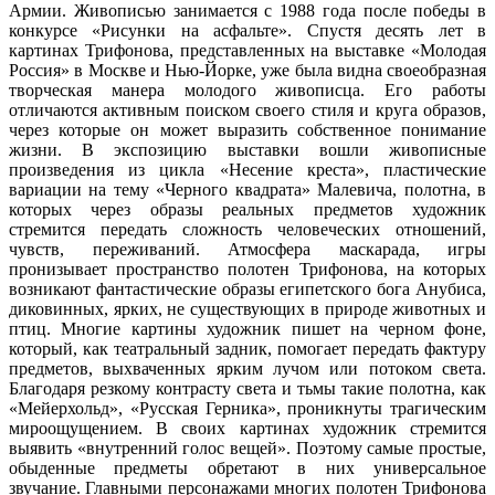
Армии. Живописью занимается с 1988 года после победы в
конкурсе «Рисунки на асфальте». Спустя десять лет в
картинах Трифонова, представленных на выставке «Молодая
Россия» в Москве и Нью-Йорке, уже была видна своеобразная
творческая манера молодого живописца. Его работы
отличаются активным поиском своего стиля и круга образов,
через которые он может выразить собственное понимание
жизни. В экспозицию выставки вошли живописные
произведения из цикла «Несение креста», пластические
вариации на тему «Черного квадрата» Малевича, полотна, в
которых через образы реальных предметов художник
стремится передать сложность человеческих отношений,
чувств, переживаний. Атмосфера маскарада, игры
пронизывает пространство полотен Трифонова, на которых
возникают фантастические образы египетского бога Анубиса,
диковинных, ярких, не существующих в природе животных и
птиц. Многие картины художник пишет на черном фоне,
который, как театральный задник, помогает передать фактуру
предметов, выхваченных ярким лучом или потоком света.
Благодаря резкому контрасту света и тьмы такие полотна, как
«Мейерхольд», «Русская Герника», проникнуты трагическим
мироощущением. В своих картинах художник стремится
выявить «внутренний голос вещей». Поэтому самые простые,
обыденные предметы обретают в них универсальное
звучание. Главными персонажами многих полотен Трифонова