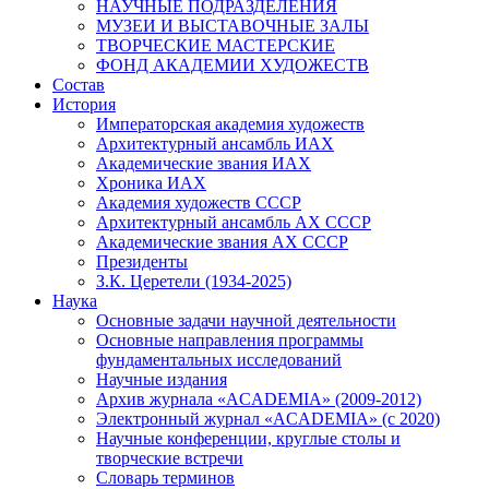
НАУЧНЫЕ ПОДРАЗДЕЛЕНИЯ
МУЗЕИ И ВЫСТАВОЧНЫЕ ЗАЛЫ
ТВОРЧЕСКИЕ МАСТЕРСКИЕ
ФОНД АКАДЕМИИ ХУДОЖЕСТВ
Состав
История
Императорская академия художеств
Архитектурный ансамбль ИАХ
Академические звания ИАХ
Хроника ИАХ
Академия художеств СССР
Архитектурный ансамбль АХ СССР
Академические звания АХ СССР
Президенты
З.К. Церетели (1934-2025)
Наука
Основные задачи научной деятельности
Основные направления программы
фундаментальных исследований
Научные издания
Архив журнала «ACADEMIA» (2009-2012)
Электронный журнал «ACADEMIA» (с 2020)
Научные конференции, круглые столы и
творческие встречи
Словарь терминов