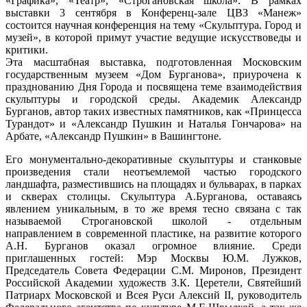
«Графика», «Театр», «Строгановская школа». В рамках
выставки 3 сентября в Конференц-зале ЦВЗ «Манеж»
состоится научная конференция на тему «Скульптура. Город и
музей», в которой примут участие ведущие искусствоведы и
критики.
Эта масштабная выставка, подготовленная Московским
государственным музеем «Дом Бурганова», приурочена к
празднованию Дня Города и посвящена теме взаимодействия
скульптуры и городской среды. Академик Александр
Бурганов, автор таких известных памятников, как «Принцесса
Турандот» и «Александр Пушкин и Наталья Гончарова» на
Арбате, «Александр Пушкин» в Вашингтоне.
Его монументально-декоративные скульптуры и станковые
произведения стали неотъемлемой частью городского
ландшафта, разместившись на площадях и бульварах, в парках
и скверах столицы. Скульптура А.Бурганова, оставаясь
явлением уникальным, в то же время тесно связана с так
называемой Строгановской школой - отдельным
направлением в современной пластике, на развитие которого
А.Н. Бурганов оказал огромное влияние. Среди
приглашенных гостей: Мэр Москвы Ю.М. Лужков,
Председатель Совета Федерации С.М. Миронов, Президент
Российской Академии художеств З.К. Церетели, Святейший
Патриарх Московской и Всея Руси Алексий II, руководитель