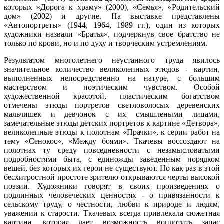
которых «Дорога к храму» (2000), «Семья», «Родительский
дом» (2002) и другие. На выставке представлены
«Автопортреты» (1944, 1964, 1989 гг.), один из которых
художники назвали «Братья», подчеркнув свое братство не
только по крови, но и по духу и творческим устремлениям.
Результатом многолетнего неустанного труда явилось
значительное количество великолепных этюдов - картин,
выполненных непосредственно на натуре, с большим
мастерством и поэтическим чувством. Особой
художественной красотой, пластическим богатством
отмечены этюды портретов светловолосых деревенских
мальчишек и девчонок с их смышлеными лицами,
замечательные этюды детских портретов к картине «Детвора»,
великолепные этюды к полотнам «Прачки», к серии работ на
тему «Сенокос», «Между боями». Ткачевы воссоздают на
полотнах ту среду повседневности с незамысловатыми
подробностями быта, с единожды заведенным порядком
вещей, без которых их герои не существуют. Но как раз в этой
бесхитростной простоте зрителю открываются черты высокой
поэзии. Художники говорят в своих произведениях о
подлинных человеческих ценностях - о привязанности к
сельскому труду, о честности, любви к природе и людям,
уважении к старости. Ткачевых всегда привлекала сюжетная
картина, которая дает возможность воплотить запас