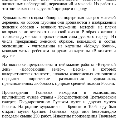
жизненных наблюдений, переживаний и мыслей. Их работы -
это эпическая песнь русской природе и народу.
Художниками создана обширная портретная галерея жителей
деревень, но особой глубины они добиваются в изображении
женских образов - великих тружениц, матерей, на плечи
которых легли все тяготы сельской жизни. В образах женщин
заложена духовная и нравственная сила русского народа. Из
числа прекрасных женских образов, вошедших в состав
экспозиции, - учительница из картины «Между боями»,
молодая мать с ребенком на руках из картины «В колхоз» и
другие.
На выставке представлены и пейзажные работы «Ветреный
день», «Догорающий вечер», «Весна», в которых
колористическая тонкость, нюансы живописных отношений
передают лирические размышления художников,
преисполненных любовью к природе средней полосы России.
Произведения Ткачевых находятся в экспозициях
крупнейших музеев страны - Государственной Третьяковской
галерее, Государственном Русском музее и других музеев
России. На родине художников в Брянске в 1995 году был
открыт музей братьев Ткачевых, куда они безвозмездно
передали свыше 250 работ. Известны произведения Ткачевых