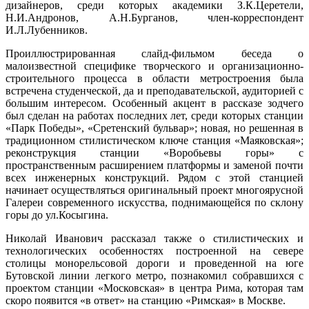
дизайнеров, среди которых академики З.К.Церетели,
Н.И.Андронов, А.Н.Бурганов, член-корреспондент
И.Л.Лубенников.
Проиллюстрированная слайд-фильмом беседа о
малоизвестной специфике творческого и организационно-
строительного процесса в области метростроения была
встречена студенческой, да и преподавательской, аудиторией с
большим интересом. Особенный акцент в рассказе зодчего
был сделан на работах последних лет, среди которых станции
«Парк Победы», «Сретенский бульвар»; новая, но решенная в
традиционном стилистическом ключе станция «Маяковская»;
реконструкция станции «Воробьевы горы» с
пространственным расширением платформы и заменой почти
всех инженерных конструкций. Рядом с этой станцией
начинает осуществляться оригинальный проект многоярусной
Галереи современного искусства, поднимающейся по склону
горы до ул.Косыгина.
Николай Иванович рассказал также о стилистических и
технологических особенностях построенной на севере
столицы монорельсовой дороги и проведенной на юге
Бутовской линии легкого метро, познакомил собравшихся с
проектом станции «Московская» в центра Рима, которая там
скоро появится «в ответ» на станцию «Римская» в Москве.