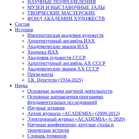
НАУЧНЫЕ ПОДРАЗДЕЛЕНИЯ
МУЗЕИ И ВЫСТАВОЧНЫЕ ЗАЛЫ
ТВОРЧЕСКИЕ МАСТЕРСКИЕ
ФОНД АКАДЕМИИ ХУДОЖЕСТВ
Состав
История
Императорская академия художеств
Архитектурный ансамбль ИАХ
Академические звания ИАХ
Хроника ИАХ
Академия художеств СССР
Архитектурный ансамбль АХ СССР
Академические звания АХ СССР
Президенты
З.К. Церетели (1934-2025)
Наука
Основные задачи научной деятельности
Основные направления программы
фундаментальных исследований
Научные издания
Архив журнала «ACADEMIA» (2009-2012)
Электронный журнал «ACADEMIA» (с 2020)
Научные конференции, круглые столы и
творческие встречи
Словарь терминов