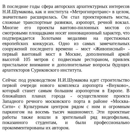
В последние годы сфера авторских архитектурных интересов
Н.И.Шумакова, как и института «Метрогипротранс» в целом,
значительно расширилась. Он стал проектировать мосты,
сложные транспортные развязки, аэропорт, речной вокзал.
Многие его проекты вантово-пилонных мостов со
смотровыми площадками носят инновационный характер, что
подтверждается Золотыми медалями на престижных
европейских конкурсах. Одно из самых замечательных
сооружений последнего времени – мост «Живописный» -
первый вантовый мост в Москве, дополненный аркой
высотой 105 метров с подвесным рестораном, привлек
пристальное внимание и дополнительные вопросы будущих
архитекторов Суриковского института.
Сейчас под руководством Н.И.Шумакова идет строительство
первой очереди нового комплекса аэропорта «Внуково»,
который станет самым большим аэропортом в Европе. В
ближайших планах города - осуществление проекта
Западного речного московского порта в районе «Москва-
Сити» с Культурным центром рядом с ним и огромным
паркингом на восемь тысяч машиномест. Эти проектные
работы также вошли в зрительный ряд видеофильма,
показанного студентам, и были профессионально
прокомментированы их автором.