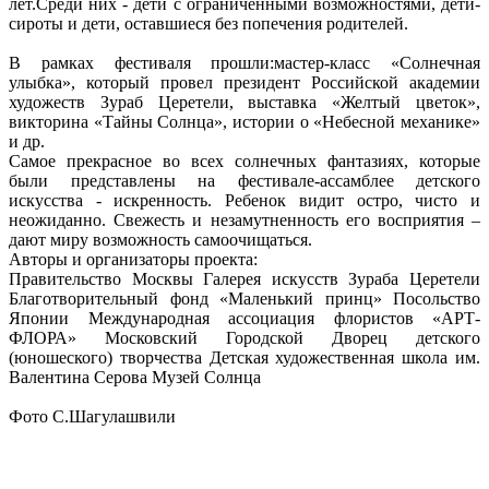
лет.Среди них - дети с ограниченными возможностями, дети-
сироты и дети, оставшиеся без попечения родителей.
В рамках фестиваля прошли:мастер-класс «Солнечная
улыбка», который провел президент Российской академии
художеств Зураб Церетели, выставка «Желтый цветок»,
викторина «Тайны Солнца», истории о «Небесной механике»
и др.
Самое прекрасное во всех солнечных фантазиях, которые
были представлены на фестивале-ассамблее детского
искусства - искренность. Ребенок видит остро, чисто и
неожиданно. Свежесть и незамутненность его восприятия –
дают миру возможность самоочищаться.
Авторы и организаторы проекта:
Правительство Москвы Галерея искусств Зураба Церетели
Благотворительный фонд «Маленький принц» Посольство
Японии Международная ассоциация флористов «АРТ-
ФЛОРА» Московский Городской Дворец детского
(юношеского) творчества Детская художественная школа им.
Валентина Серова Музей Солнца
Фото С.Шагулашвили