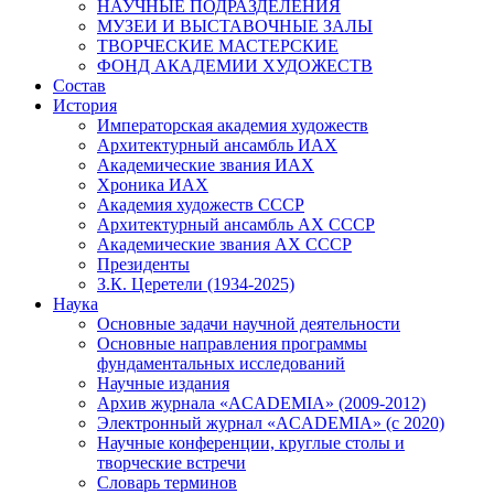
НАУЧНЫЕ ПОДРАЗДЕЛЕНИЯ
МУЗЕИ И ВЫСТАВОЧНЫЕ ЗАЛЫ
ТВОРЧЕСКИЕ МАСТЕРСКИЕ
ФОНД АКАДЕМИИ ХУДОЖЕСТВ
Состав
История
Императорская академия художеств
Архитектурный ансамбль ИАХ
Академические звания ИАХ
Хроника ИАХ
Академия художеств СССР
Архитектурный ансамбль АХ СССР
Академические звания АХ СССР
Президенты
З.К. Церетели (1934-2025)
Наука
Основные задачи научной деятельности
Основные направления программы
фундаментальных исследований
Научные издания
Архив журнала «ACADEMIA» (2009-2012)
Электронный журнал «ACADEMIA» (с 2020)
Научные конференции, круглые столы и
творческие встречи
Словарь терминов