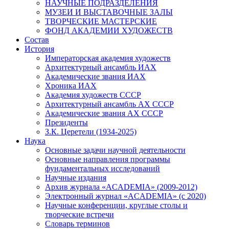
НАУЧНЫЕ ПОДРАЗДЕЛЕНИЯ
МУЗЕИ И ВЫСТАВОЧНЫЕ ЗАЛЫ
ТВОРЧЕСКИЕ МАСТЕРСКИЕ
ФОНД АКАДЕМИИ ХУДОЖЕСТВ
Состав
История
Императорская академия художеств
Архитектурный ансамбль ИАХ
Академические звания ИАХ
Хроника ИАХ
Академия художеств СССР
Архитектурный ансамбль АХ СССР
Академические звания АХ СССР
Президенты
З.К. Церетели (1934-2025)
Наука
Основные задачи научной деятельности
Основные направления программы
фундаментальных исследований
Научные издания
Архив журнала «ACADEMIA» (2009-2012)
Электронный журнал «ACADEMIA» (с 2020)
Научные конференции, круглые столы и
творческие встречи
Словарь терминов