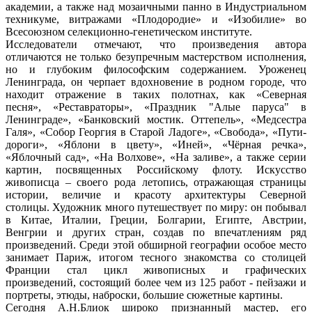
академии, а также над мозаичными панно в Индустриальном
техникуме, витражами «Плодородие» и «Изобилие» во
Всесоюзном селекционно-генетическом институте.
Исследователи отмечают, что произведения автора
отличаются не только безупречным мастерством исполнения,
но и глубоким философским содержанием. Уроженец
Ленинграда, он черпает вдохновение в родном городе, что
находит отражение в таких полотнах, как «Северная
песня», «Реставраторы», «Праздник "Алые паруса" в
Ленинграде», «Банковский мостик. Оттепель», «Медсестра
Галя», «Собор Георгия в Старой Ладоге», «Свобода», «Пути-
дороги», «Яблони в цвету», «Иней», «Чёрная речка»,
«Яблочный сад», «На Волхове», «На заливе», а также серии
картин, посвященных Российскому флоту. Искусство
живописца – своего рода летопись, отражающая страницы
истории, величие и красоту архитектуры Северной
столицы. Художник много путешествует по миру: он побывал
в Китае, Италии, Греции, Болгарии, Египте, Австрии,
Венгрии и других стран, создав по впечатлениям ряд
произведений. Среди этой обширной географии особое место
занимает Париж, итогом тесного знакомства со столицей
Франции стал цикл живописных и графических
произведений, состоящий более чем из 125 работ - пейзажи и
портреты, этюды, наброски, большие сюжетные картины.
Сегодня А.Н.Блиок широко признанный мастер, его