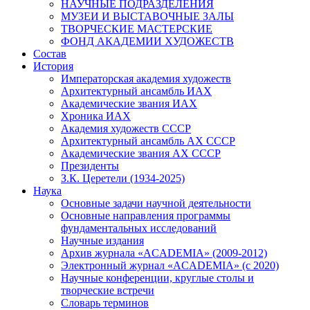
НАУЧНЫЕ ПОДРАЗДЕЛЕНИЯ
МУЗЕИ И ВЫСТАВОЧНЫЕ ЗАЛЫ
ТВОРЧЕСКИЕ МАСТЕРСКИЕ
ФОНД АКАДЕМИИ ХУДОЖЕСТВ
Состав
История
Императорская академия художеств
Архитектурный ансамбль ИАХ
Академические звания ИАХ
Хроника ИАХ
Академия художеств СССР
Архитектурный ансамбль АХ СССР
Академические звания АХ СССР
Президенты
З.К. Церетели (1934-2025)
Наука
Основные задачи научной деятельности
Основные направления программы
фундаментальных исследований
Научные издания
Архив журнала «ACADEMIA» (2009-2012)
Электронный журнал «ACADEMIA» (с 2020)
Научные конференции, круглые столы и
творческие встречи
Словарь терминов