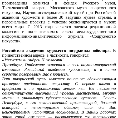
произведения хранятся в фондах Русского музея,
Третьяковской галереи, Московского музея современного
искусства, Научно-исследовательский музей при Российской
академии художеств и более 30 ведущих музеев страны, а
персональные проекты с успехом экспонируются в музеях
всего мира. С 2013 года является членом редакционной
коллегии и попечительского совета межгосударственного
информационно-аналитического журнала «Содружество
искусств».
Российская академия художеств поздравила юбиляра.
В
приветственном адресе, в частности, говорится:
«Уважаемый Андрей Николаевич!
Президиум, Отделение живописи и весь научно-творческий
коллектив Российской академии художеств, и я лично
сердечно поздравляем Вас с юбилеем!
Ваш творческий путь является поистине вдохновляющим
примером преданности искусству. С первых шагов в
профессии и на протяжении многих лет Вы неизменно
демонстрируете высочайший уровень мастерства, глубину
мысли и уникальную художественную чуткость.
Санкт-
Петербург, с его величественной архитектурой, богатой
историей и неповторимым обликом, стал для Вас
неисчерпаемым источником вдохновения. В Ваших работах
этот город оживает — раскрываются его трагические