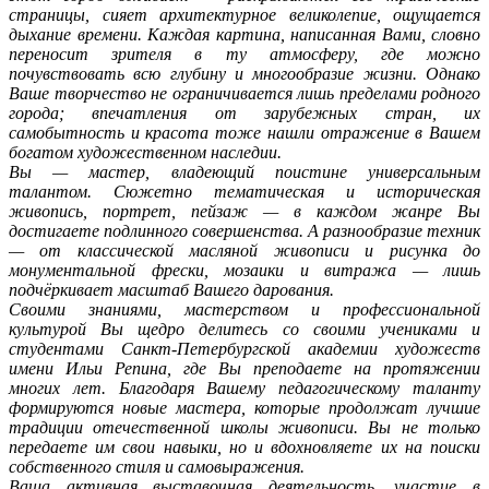
страницы, сияет архитектурное великолепие, ощущается
дыхание времени. Каждая картина, написанная Вами, словно
переносит зрителя в ту атмосферу, где можно
почувствовать всю глубину и многообразие жизни. Однако
Ваше творчество не ограничивается лишь пределами родного
города; впечатления от зарубежных стран, их
самобытность и красота тоже нашли отражение в Вашем
богатом художественном наследии.
Вы — мастер, владеющий поистине универсальным
талантом. Сюжетно тематическая и историческая
живопись, портрет, пейзаж — в каждом жанре Вы
достигаете подлинного совершенства. А разнообразие техник
— от классической масляной живописи и рисунка до
монументальной фрески, мозаики и витража — лишь
подчёркивает масштаб Вашего дарования.
Своими знаниями, мастерством и профессиональной
культурой Вы щедро делитесь со своими учениками и
студентами Санкт-Петербургской академии художеств
имени Ильи Репина, где Вы преподаете на протяжении
многих лет. Благодаря Вашему педагогическому таланту
формируются новые мастера, которые продолжат лучшие
традиции отечественной школы живописи. Вы не только
передаете им свои навыки, но и вдохновляете их на поиски
собственного стиля и самовыражения.
Ваша активная выставочная деятельность, участие в