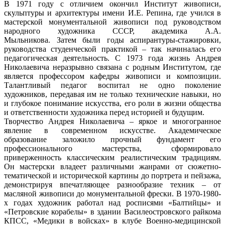
В 1971 году с отличием окончил Институт живописи,
скульптуры и архитектуры имени И.Е. Репина, где учился в
мастерской монументальной живописи под руководством
народного художника СССР, академика А.А.
Мыльникова. Затем были годы аспирантуры-стажировки,
руководства студенческой практикой – так начиналась его
педагогическая деятельность. С 1973 года жизнь Андрея
Николаевича неразрывно связана с родным Институтом, где
является профессором кафедры живописи и композиции.
Талантливый педагог воспитал не одно поколение
художников, передавая им не только технические навыки, но
и глубокое понимание искусства, его роли в жизни общества
и ответственности художника перед историей и будущим.
Творчество Андрея Николаевича – яркое и многогранное
явление в современном искусстве. Академическое
образование заложило прочный фундамент его
профессионального мастерства, сформировало
приверженность классическим реалистическим традициям.
Он мастерски владеет различными жанрами от сюжетно-
тематической и исторической картины до портрета и пейзажа,
демонстрируя впечатляющее разнообразие техник – от
масляной живописи до монументальной фрески. В 1970-1980-
х годах художник работал над росписями «Балтийцы» и
«Петровские корабелы» в здании Василеостровского райкома
КПСС, «Медики в войсках» в клубе Военно-медицинской