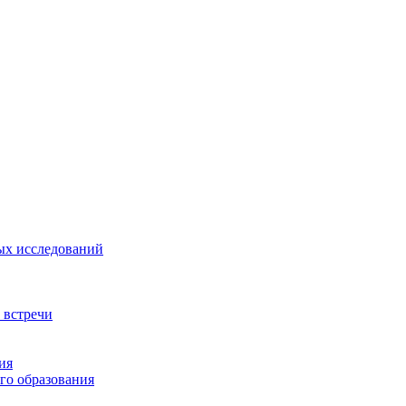
ых исследований
 встречи
ия
го образования