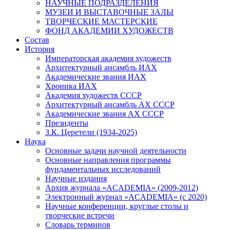
НАУЧНЫЕ ПОДРАЗДЕЛЕНИЯ
МУЗЕИ И ВЫСТАВОЧНЫЕ ЗАЛЫ
ТВОРЧЕСКИЕ МАСТЕРСКИЕ
ФОНД АКАДЕМИИ ХУДОЖЕСТВ
Состав
История
Императорская академия художеств
Архитектурный ансамбль ИАХ
Академические звания ИАХ
Хроника ИАХ
Академия художеств СССР
Архитектурный ансамбль АХ СССР
Академические звания АХ СССР
Президенты
З.К. Церетели (1934-2025)
Наука
Основные задачи научной деятельности
Основные направления программы
фундаментальных исследований
Научные издания
Архив журнала «ACADEMIA» (2009-2012)
Электронный журнал «ACADEMIA» (с 2020)
Научные конференции, круглые столы и
творческие встречи
Словарь терминов