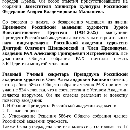
городов Крыма. Он особо отметил присутствовавшего на
собрании
Заместителя Министра культуры Российской
Федерации Андрея Владимировича Малышева.
Со словами в память о безвременно ушедшем из жизни
Президенте Российской академии художеств Зурабе
Константиновиче Церетели (1934-2025)
выступили
Президент Российской академии архитектуры и строительных
наук,
вице-президент Российской академии художеств
Дмитрий Олегович Швидковский
и
Член Президиума,
академик РАХ Александр Григорьевич Ястребенецкий.
Все
участники Общего собрания РАХ почтили память
З.К.Церетели минутой молчания.
Главный Ученый секретарь Президиума Российской
академии художеств Олег Александрович Кошкин
объявил,
что в работе 586-го Общего собрания членов РАХ принимает
участие 534 человека, что в соответствии с Уставом Академии
является кворумом. Он же огласил регламент и повестку
повестку заседания:
1. Избрание Президента Российской академии художеств.
2. Разные вопросы.
3. Утверждение Решения 586-го Общего собрания членов
Российской академии художеств.
Также была утверждена счетная комиссия, состоящая из 17