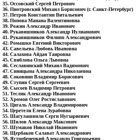
35. Оссовский Сергей Петрович
36. Пиотровский Михаил Борисович (г. Санкт-Петербург)
37. Петров Константин Витальевич
38. Попова Манана Валентиновна
39. Рожин Александр Иванович
40. Рукавишников Александр Иулианович
41. Рукавишников Филипп Александрович
42. Ромашко Евгений Викторович
43. Савельева Любовь Ивановна
44. Салахова Айдан Таировна
45. Свиблова Ольга Львовна
46. Сеславинский Михаил Вадимович
47. Синицына Александра Николаевна
48. Соковнин Владимир Борисович
49. Ступин Сергей Сергеевич
50. Сысоев Владимир Петрович
51. Теслик Александр Иванович
52. Хромов Олег Ростиславович
53. Цигаль Александр Владимирович
54. Церетели Елена Зурабовна
55. Шагулашвили Серги Нугзариевич
56. Шилов Александр Максович
57. Шумаков Николай Иванович
58. Щербаков Салават Александрович
59. Ястребенецкий Александр Григорьевич