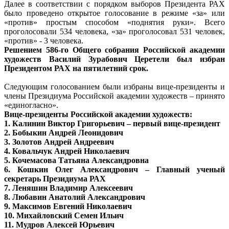
Далее в соответствии с порядком выборов Президента РАХ
было проведено открытое голосование в режиме «за» или
«против» простым способом «поднятия руки». Всего
проголосовали 534 человека, «за» проголосовал 531 человек,
«против» - 3 человека.
Решением
586-го
Общего собрания Российской академии
художеств Василий Зурабович Церетели был избран
Президентом РАХ на пятилетний срок.
Следующим голосованием были избраны вице-президенты и
члены Президиума Российской академии художеств – принято
«единогласно».
Вице-президенты Российской академии художеств:
1. Калинин Виктор Григорьевич – первый вице-президент
2. Бобыкин Андрей Леонидович
3. Золотов Андрей Андреевич
4. Ковальчук Андрей Николаевич
5. Кочемасова Татьяна Александровна
6. Кошкин Олег Александрович – Главный ученый
секретарь Президиума РАХ
7. Леняшин Владимир Алексеевич
8. Любавин Анатолий Александрович
9. Максимов Евгений Николаевич
10. Михайловский Семен Ильич
11. Мудров Алексей Юрьевич