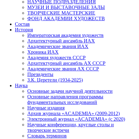
НАУЧНЫЕ ПОДРАЗДЕЛЕНИЯ
МУЗЕИ И ВЫСТАВОЧНЫЕ ЗАЛЫ
ТВОРЧЕСКИЕ МАСТЕРСКИЕ
ФОНД АКАДЕМИИ ХУДОЖЕСТВ
Состав
История
Императорская академия художеств
Архитектурный ансамбль ИАХ
Академические звания ИАХ
Хроника ИАХ
Академия художеств СССР
Архитектурный ансамбль АХ СССР
Академические звания АХ СССР
Президенты
З.К. Церетели (1934-2025)
Наука
Основные задачи научной деятельности
Основные направления программы
фундаментальных исследований
Научные издания
Архив журнала «ACADEMIA» (2009-2012)
Электронный журнал «ACADEMIA» (с 2020)
Научные конференции, круглые столы и
творческие встречи
Словарь терминов