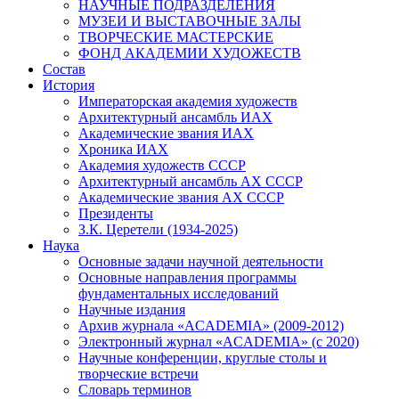
НАУЧНЫЕ ПОДРАЗДЕЛЕНИЯ
МУЗЕИ И ВЫСТАВОЧНЫЕ ЗАЛЫ
ТВОРЧЕСКИЕ МАСТЕРСКИЕ
ФОНД АКАДЕМИИ ХУДОЖЕСТВ
Состав
История
Императорская академия художеств
Архитектурный ансамбль ИАХ
Академические звания ИАХ
Хроника ИАХ
Академия художеств СССР
Архитектурный ансамбль АХ СССР
Академические звания АХ СССР
Президенты
З.К. Церетели (1934-2025)
Наука
Основные задачи научной деятельности
Основные направления программы
фундаментальных исследований
Научные издания
Архив журнала «ACADEMIA» (2009-2012)
Электронный журнал «ACADEMIA» (с 2020)
Научные конференции, круглые столы и
творческие встречи
Словарь терминов