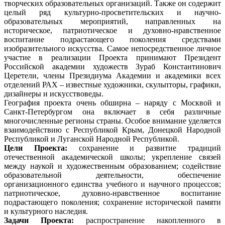
творческих образовательных организаций. Также он содержит
целый ряд культурно-просветительских и научно-
образовательных мероприятий, направленных на
историческое, патриотическое и духовно-нравственное
воспитание подрастающего поколения средствами
изобразительного искусства. Самое непосредственное личное
участие в реализации Проекта принимают Президент
Российской академии художеств Зураб Константинович
Церетели, члены Президиума Академии и академики всех
отделений РАХ – известные художники, скульпторы, графики,
дизайнеры и искусствоведы.
География проекта очень обширна – наряду с Москвой и
Санкт-Петербургом она включает в себя различные
многочисленные регионы страны. Особое внимание уделяется
взаимодействию с Республикой Крым, Донецкой Народной
Республикой и Луганской Народной Республикой.
Цели Проекта:
сохранение и развитие традиций
отечественной академической школы; укрепление связей
между наукой и художественным образованием; содействие
образовательной деятельности, обеспечение
организационного единства учебного и научного процессов;
патриотическое, духовно-нравственное воспитание
подрастающего поколения; сохранение исторической памяти
и культурного наследия.
Задачи Проекта:
распространение накопленного в