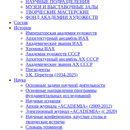
НАУЧНЫЕ ПОДРАЗДЕЛЕНИЯ
МУЗЕИ И ВЫСТАВОЧНЫЕ ЗАЛЫ
ТВОРЧЕСКИЕ МАСТЕРСКИЕ
ФОНД АКАДЕМИИ ХУДОЖЕСТВ
Состав
История
Императорская академия художеств
Архитектурный ансамбль ИАХ
Академические звания ИАХ
Хроника ИАХ
Академия художеств СССР
Архитектурный ансамбль АХ СССР
Академические звания АХ СССР
Президенты
З.К. Церетели (1934-2025)
Наука
Основные задачи научной деятельности
Основные направления программы
фундаментальных исследований
Научные издания
Архив журнала «ACADEMIA» (2009-2012)
Электронный журнал «ACADEMIA» (с 2020)
Научные конференции, круглые столы и
творческие встречи
Словарь терминов