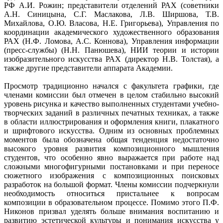
РФ А.И. Рожин; представители отделений РАХ (советники
А.Н. Синицына, С.Г. Маслакова, Л.В. Ширшова, Т.В.
Михайлова, О.Ю. Власова, Н.Е. Григорьева), Управления по
координации академического художественного образования
РАХ (Н.Ф. Ломова, А.С. Коннова), Управления информации
(пресс-службы) (Н.Н. Панюшева), НИИ теории и истории
изобразительного искусства РАХ (директор Н.В. Толстая), а
также другие представители аппарата Академии.
Просмотр традиционно начался с факультета графики, где
членами комиссии был отмечен в целом стабильно высокий
уровень рисунка и качество выполненных студентами учебно-
творческих заданий в различных печатных техниках, а также
в области иллюстрирования и оформления книги, плакатного
и шрифтового искусства. Одним из основных проблемных
моментов была обозначена общая тенденция недостаточно
высокого уровня развития композиционного мышления
студентов, что особенно явно выражается при работе над
сложными многофигурными постановками и при переносе
сюжетного изображения с композиционных поисковых
разработок на большой формат. Члены комиссии подчеркнули
необходимость относиться пристальнее к вопросам
композиции в образовательном процессе. Помимо этого П.Ф.
Никонов призвал уделять больше внимания воспитанию и
развитию эстетической культуры и понимания искусства у