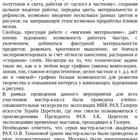
полутонов и света, работая от «целого к частному», сохраняя
цельное видение работы; передача цвета, материальности и
рефлексов, возможно введение нескольких разных цветов в
рисунок; на завершающем этапе возможна проработка бликов
мелом.
Свобода, присущая работе с «мягкими материалами», даёт
юному художнику возможность работать быстро, с
увлечением, добиваться фактурной материальности
предметов, развивать креативное мышление, не бояться
экспериментировать за счёт лёгкости нанесения, растирания и
«стирания» слоёв. Несмотря на то, что технические задачи
такие же, как и в любом виде графики (законы композиции,
линия, тон, главное-второстепенное, целое-частное и т. д.), всё
же в «мягкой» графике больше возможности для развития
творчества и повышения интереса у начинающих художников
к рисунку.
В рамках проведения данного мероприятия для всех
участников мастер-класса была проведена учебно-
ознакомительная экскурсия по экспозиции МВК РАХ Галереи
искусств Зураба Церетели, где они смогли познакомиться с
произведениями Президента РАХ З.К. Церетели и
экспозициями временных выставок, проходящих в Галерее.
Необходимо отметить, что серия мастер-классов академика
РАХ О.В. Тихоновой (ранее мастер-классы были проведены в
ряде художественных школ Москвы) были инициированы