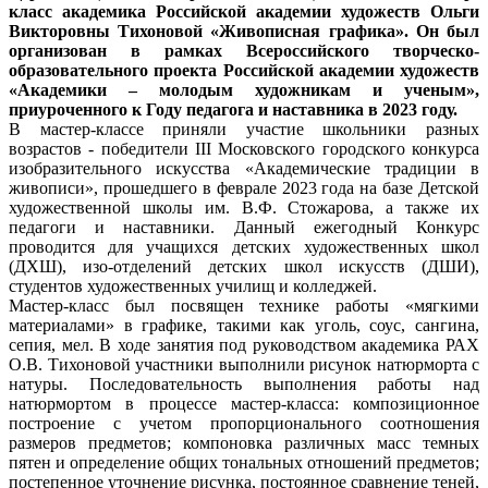
класс академика Российской академии художеств Ольги
Викторовны Тихоновой «Живописная графика». Он был
организован в рамках Всероссийского творческо-
образовательного проекта Российской академии художеств
«Академики – молодым художникам и ученым»,
приуроченного к Году педагога и наставника в 2023 году.
В мастер-классе приняли участие школьники разных
возрастов - победители III Московского городского конкурса
изобразительного искусства «Академические традиции в
живописи», прошедшего в феврале 2023 года на базе Детской
художественной школы им. В.Ф. Стожарова, а также их
педагоги и наставники. Данный ежегодный Конкурс
проводится для учащихся детских художественных школ
(ДХШ), изо-отделений детских школ искусств (ДШИ),
студентов художественных училищ и колледжей.
Мастер-класс был посвящен технике работы «мягкими
материалами» в графике, такими как уголь, соус, сангина,
сепия, мел. В ходе занятия под руководством академика РАХ
О.В. Тихоновой участники выполнили рисунок натюрморта с
натуры. Последовательность выполнения работы над
натюрмортом в процессе мастер-класса: композиционное
построение с учетом пропорционального соотношения
размеров предметов; компоновка различных масс темных
пятен и определение общих тональных отношений предметов;
постепенное уточнение рисунка, постоянное сравнение теней,