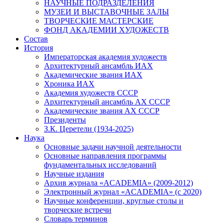
НАУЧНЫЕ ПОДРАЗДЕЛЕНИЯ
МУЗЕИ И ВЫСТАВОЧНЫЕ ЗАЛЫ
ТВОРЧЕСКИЕ МАСТЕРСКИЕ
ФОНД АКАДЕМИИ ХУДОЖЕСТВ
Состав
История
Императорская академия художеств
Архитектурный ансамбль ИАХ
Академические звания ИАХ
Хроника ИАХ
Академия художеств СССР
Архитектурный ансамбль АХ СССР
Академические звания АХ СССР
Президенты
З.К. Церетели (1934-2025)
Наука
Основные задачи научной деятельности
Основные направления программы
фундаментальных исследований
Научные издания
Архив журнала «ACADEMIA» (2009-2012)
Электронный журнал «ACADEMIA» (с 2020)
Научные конференции, круглые столы и
творческие встречи
Словарь терминов