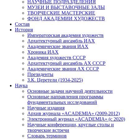
НАУЧНЫЕ ПОДРАЗДЕЛЕНИЯ
МУЗЕИ И ВЫСТАВОЧНЫЕ ЗАЛЫ
ТВОРЧЕСКИЕ МАСТЕРСКИЕ
ФОНД АКАДЕМИИ ХУДОЖЕСТВ
Состав
История
Императорская академия художеств
Архитектурный ансамбль ИАХ
Академические звания ИАХ
Хроника ИАХ
Академия художеств СССР
Архитектурный ансамбль АХ СССР
Академические звания АХ СССР
Президенты
З.К. Церетели (1934-2025)
Наука
Основные задачи научной деятельности
Основные направления программы
фундаментальных исследований
Научные издания
Архив журнала «ACADEMIA» (2009-2012)
Электронный журнал «ACADEMIA» (с 2020)
Научные конференции, круглые столы и
творческие встречи
Словарь терминов