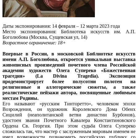
Даты экспонирования: 14 февраля – 12 марта 2023 года
Место экспонирования: Библиотека искусств им. А.П.
Боголюбова (Москва, Сущевская ул, 14)
Возрастное ограничение: 18+
Впервые в России, в московской Библиотеке искусств
имени А.П. Боголюбова, откроется уникальная выставка
живописных произведений почетного члена Российской
академии художеств Олега Супереко «Божественная
трагедия» (La Divina Tragedia). Экспозиция
продемонстрирует более полусотни полотен на
религиозные и аллегорические сюжеты, а также
реалистические пейзажи автора, посвященные любимым
местам Родины.
Его называют «русским Тинторетто», человеком эпохи
Возрождения, он художник Королевского Дома Обеих
Сицилий (неаполитанской ветви династии Бурбонов),
удостоен звания Почетного Кавалера Константиновского
Ордена Св. Георгия. При этом судьба Олега Супереко
сложилась так, что мастер с заслуженным мировым именем не
имел возможности познакомить российскую публику со