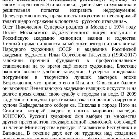
своим творчеством. Эта выставка – давняя мечта художника и
решительная попытка исправить недоразумение.
Целеустремленность, преданность искусству и неоспоримый
талант щедро отражены в полотнах «русского итальянца».
Олег Николаевич Супереко родился в Москве в 1974 году.
После Московского художественного лицея поступил в
Российскую академию живописи, ваяния и зодчества.
Личный пример и колоссальный опыт ректора и наставника,
Народного художника СССР и академика Российской
академии художеств Ильи Сергеевича Глазунова (1930-2017)
заложили прочный фундамент в профессиональном
становлении на то время ещё юного художника. Блестяще
окончив высшее учебное заведение, Супереко продолжил
погружение в творчество лучших мастеров эпохи
Возрождения, что привело его в Италию. С высшим баллом
он закончил Венецианскую академию изящных искусств и на
долгое время связал свою судьбу с городом на воде. В 2009
году мастер получил престижный заказ на роспись парусов и
купола Кафедрального собора св. Николая в городе Ното на
Сицилии, который входит в список мирового наследия
ЮНЕСКО. Русский художник был выбран из множества
других претендентов государственной комиссией, состоящей
из членов Министерства культуры Итальянской Республики и
Ватикана. В течение двух лет он трудился над созданием
поражающего своим величием цикла фресок, демонстрируя