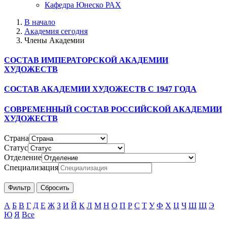
Кафедра Юнеско РАХ
В начало
Академия сегодня
Члены Академии
СОСТАВ ИМПЕРАТОРСКОЙ АКАДЕМИИ
ХУДОЖЕСТВ
СОСТАВ АКАДЕМИИ ХУДОЖЕСТВ С 1947 ГОДА
СОВРЕМЕННЫЙ СОСТАВ РОССИЙСКОЙ АКАДЕМИИ
ХУДОЖЕСТВ
Страна
Статус
Отделение
Специализация
А
Б
В
Г
Д
Е
Ж
З
И
Й
К
Л
М
Н
О
П
Р
С
Т
У
Ф
Х
Ц
Ч
Ш
Щ
Э
Ю
Я
Все