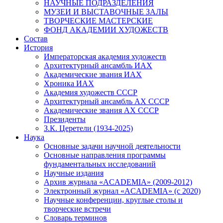
НАУЧНЫЕ ПОДРАЗДЕЛЕНИЯ
МУЗЕИ И ВЫСТАВОЧНЫЕ ЗАЛЫ
ТВОРЧЕСКИЕ МАСТЕРСКИЕ
ФОНД АКАДЕМИИ ХУДОЖЕСТВ
Состав
История
Императорская академия художеств
Архитектурный ансамбль ИАХ
Академические звания ИАХ
Хроника ИАХ
Академия художеств СССР
Архитектурный ансамбль АХ СССР
Академические звания АХ СССР
Президенты
З.К. Церетели (1934-2025)
Наука
Основные задачи научной деятельности
Основные направления программы
фундаментальных исследований
Научные издания
Архив журнала «ACADEMIA» (2009-2012)
Электронный журнал «ACADEMIA» (с 2020)
Научные конференции, круглые столы и
творческие встречи
Словарь терминов