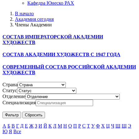
Кафедра Юнеско РАХ
В начало
Академия сегодня
Члены Академии
СОСТАВ ИМПЕРАТОРСКОЙ АКАДЕМИИ
ХУДОЖЕСТВ
СОСТАВ АКАДЕМИИ ХУДОЖЕСТВ С 1947 ГОДА
СОВРЕМЕННЫЙ СОСТАВ РОССИЙСКОЙ АКАДЕМИИ
ХУДОЖЕСТВ
Страна
Статус
Отделение
Специализация
А
Б
В
Г
Д
Е
Ж
З
И
Й
К
Л
М
Н
О
П
Р
С
Т
У
Ф
Х
Ц
Ч
Ш
Щ
Э
Ю
Я
Все