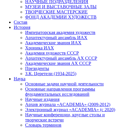
НАУЧНЫЕ ПОДРАЗДЕЛЕНИЯ
МУЗЕИ И ВЫСТАВОЧНЫЕ ЗАЛЫ
ТВОРЧЕСКИЕ МАСТЕРСКИЕ
ФОНД АКАДЕМИИ ХУДОЖЕСТВ
Состав
История
Императорская академия художеств
Архитектурный ансамбль ИАХ
Академические звания ИАХ
Хроника ИАХ
Академия художеств СССР
Архитектурный ансамбль АХ СССР
Академические звания АХ СССР
Президенты
З.К. Церетели (1934-2025)
Наука
Основные задачи научной деятельности
Основные направления программы
фундаментальных исследований
Научные издания
Архив журнала «ACADEMIA» (2009-2012)
Электронный журнал «ACADEMIA» (с 2020)
Научные конференции, круглые столы и
творческие встречи
Словарь терминов