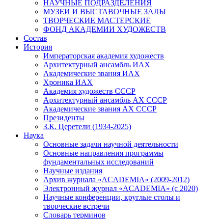
НАУЧНЫЕ ПОДРАЗДЕЛЕНИЯ
МУЗЕИ И ВЫСТАВОЧНЫЕ ЗАЛЫ
ТВОРЧЕСКИЕ МАСТЕРСКИЕ
ФОНД АКАДЕМИИ ХУДОЖЕСТВ
Состав
История
Императорская академия художеств
Архитектурный ансамбль ИАХ
Академические звания ИАХ
Хроника ИАХ
Академия художеств СССР
Архитектурный ансамбль АХ СССР
Академические звания АХ СССР
Президенты
З.К. Церетели (1934-2025)
Наука
Основные задачи научной деятельности
Основные направления программы
фундаментальных исследований
Научные издания
Архив журнала «ACADEMIA» (2009-2012)
Электронный журнал «ACADEMIA» (с 2020)
Научные конференции, круглые столы и
творческие встречи
Словарь терминов