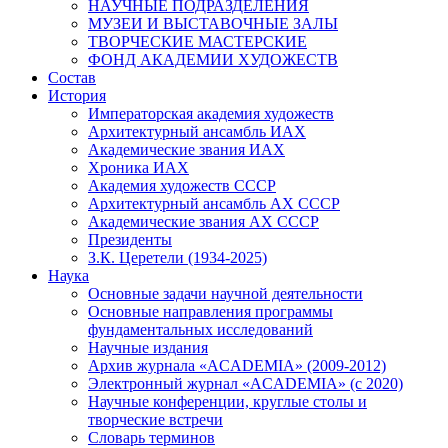
НАУЧНЫЕ ПОДРАЗДЕЛЕНИЯ
МУЗЕИ И ВЫСТАВОЧНЫЕ ЗАЛЫ
ТВОРЧЕСКИЕ МАСТЕРСКИЕ
ФОНД АКАДЕМИИ ХУДОЖЕСТВ
Состав
История
Императорская академия художеств
Архитектурный ансамбль ИАХ
Академические звания ИАХ
Хроника ИАХ
Академия художеств СССР
Архитектурный ансамбль АХ СССР
Академические звания АХ СССР
Президенты
З.К. Церетели (1934-2025)
Наука
Основные задачи научной деятельности
Основные направления программы
фундаментальных исследований
Научные издания
Архив журнала «ACADEMIA» (2009-2012)
Электронный журнал «ACADEMIA» (с 2020)
Научные конференции, круглые столы и
творческие встречи
Словарь терминов