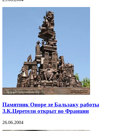
Памятник Оноре де Бальзаку работы
З.К.Церетели открыт во Франции
26.06.2004