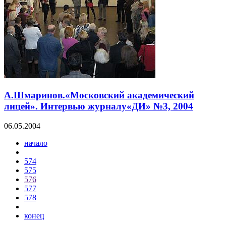
А.Шмаринов.«Московский академический
лицей». Интервью журналу«ДИ» №3, 2004
06.05.2004
начало
574
575
576
577
578
конец