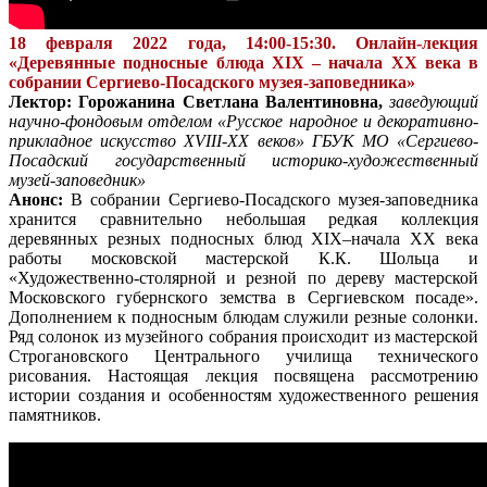
18 февраля 2022 года, 14:00-15:30. Онлайн-лекция
«Деревянные подносные блюда XIX – начала XX века в
собрании Сергиево-Посадского музея-заповедника»
Лектор: Горожанина Светлана Валентиновна,
заведующий
научно-фондовым отделом «Русское народное и декоративно-
прикладное искусство XVIII-XX веков» ГБУК МО «Сергиево-
Посадский государственный историко-художественный
музей-заповедник»
Анонс:
В собрании Сергиево-Посадского музея-заповедника
хранится сравнительно небольшая редкая коллекция
деревянных резных подносных блюд XIX–начала XX века
работы московской мастерской К.К. Шольца и
«Художественно-столярной и резной по дереву мастерской
Московского губернского земства в Сергиевском посаде».
Дополнением к подносным блюдам служили резные солонки.
Ряд солонок из музейного собрания происходит из мастерской
Строгановского Центрального училища технического
рисования. Настоящая лекция посвящена рассмотрению
истории создания и особенностям художественного решения
памятников.