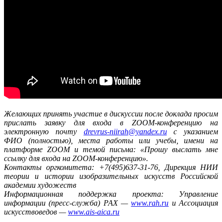
Желающих принять участие в дискуссии после доклада просим
прислать заявку для входа в ZООM-конференцию на
электронную почту
drevrus-niirah@yandex.ru
с указанием
ФИО (полностью), места работы или учебы, имени на
платформе ZООM и темой письма: «Прошу выслать мне
ссылку для входа на ZOOM-конференцию».
Контакты оргкомитета: +7(495)637-31-76, Дирекция НИИ
теории и истории изобразительных искусств Российской
академии художеств
Информационная поддержка проекта: Управление
информации (пресс-служба) РАХ —
www.rah.ru
и Ассоциация
искусствоведов —
www.ais-aica.ru