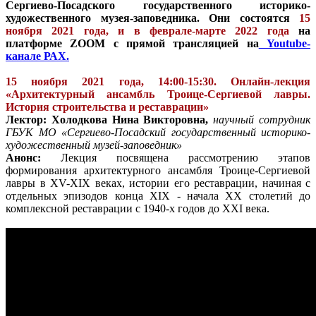
Сергиево-Посадского государственного историко-
художественного музея-заповедника. Они состоятся
15
ноября 2021 года, и в феврале-марте
2022 года
на
платформе ZOOM с прямой трансляцией на
Youtube-
канале
РАХ.
15 ноября 2021 года, 14:00-15:30. Онлайн-лекция
«Архитектурный ансамбль Троице-Сергиевой лавры.
История строительства и реставрации»
Лектор:
Холодкова
Нина Викторовна,
научный сотрудник
ГБУК МО «Сергиево-Посадский государственный историко-
художественный музей-заповедник»
Анонс:
Лекция посвящена рассмотрению этапов
формирования архитектурного ансамбля Троице-Сергиевой
лавры в XV-XIX веках, истории его реставрации, начиная с
отдельных эпизодов конца XIX - начала XX столетий до
комплексной реставрации с 1940-х годов до XXI века.