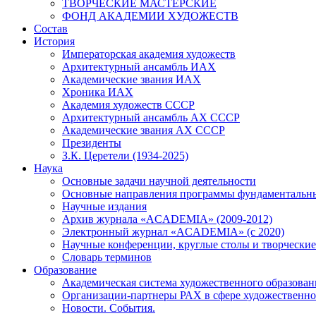
ТВОРЧЕСКИЕ МАСТЕРСКИЕ
ФОНД АКАДЕМИИ ХУДОЖЕСТВ
Состав
История
Императорская академия художеств
Архитектурный ансамбль ИАХ
Академические звания ИАХ
Хроника ИАХ
Академия художеств СССР
Архитектурный ансамбль АХ СССР
Академические звания АХ СССР
Президенты
З.К. Церетели (1934-2025)
Наука
Основные задачи научной деятельности
Основные направления программы фундаментальн
Научные издания
Архив журнала «ACADEMIA» (2009-2012)
Электронный журнал «ACADEMIA» (с 2020)
Научные конференции, круглые столы и творческие
Словарь терминов
Образование
Академическая система художественного образован
Организации-партнеры РАХ в сфере художественно
Новости. События.