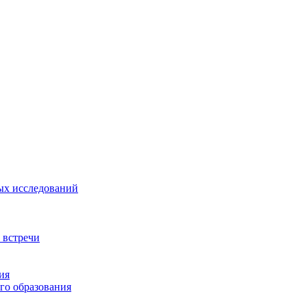
ых исследований
 встречи
ия
го образования