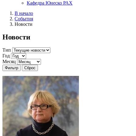
Кафедра Юнеско РАХ
В начало
События
Новости
Новости
Тип
Год
Месяц