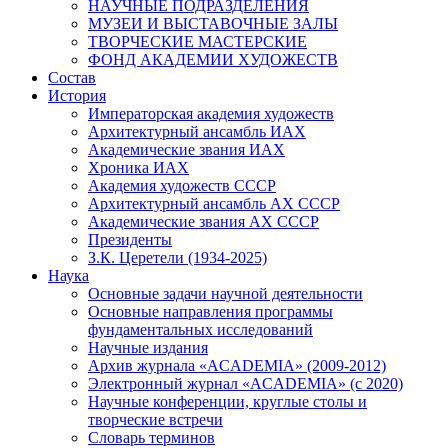
НАУЧНЫЕ ПОДРАЗДЕЛЕНИЯ
МУЗЕИ И ВЫСТАВОЧНЫЕ ЗАЛЫ
ТВОРЧЕСКИЕ МАСТЕРСКИЕ
ФОНД АКАДЕМИИ ХУДОЖЕСТВ
Состав
История
Императорская академия художеств
Архитектурный ансамбль ИАХ
Академические звания ИАХ
Хроника ИАХ
Академия художеств СССР
Архитектурный ансамбль АХ СССР
Академические звания АХ СССР
Президенты
З.К. Церетели (1934-2025)
Наука
Основные задачи научной деятельности
Основные направления программы
фундаментальных исследований
Научные издания
Архив журнала «ACADEMIA» (2009-2012)
Электронный журнал «ACADEMIA» (с 2020)
Научные конференции, круглые столы и
творческие встречи
Словарь терминов