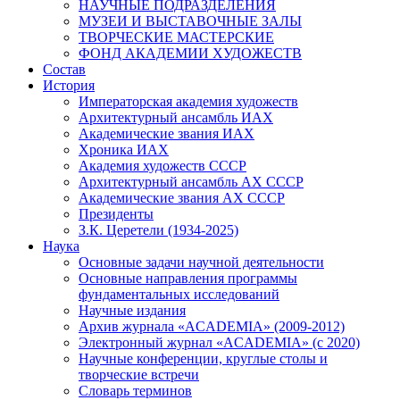
НАУЧНЫЕ ПОДРАЗДЕЛЕНИЯ
МУЗЕИ И ВЫСТАВОЧНЫЕ ЗАЛЫ
ТВОРЧЕСКИЕ МАСТЕРСКИЕ
ФОНД АКАДЕМИИ ХУДОЖЕСТВ
Состав
История
Императорская академия художеств
Архитектурный ансамбль ИАХ
Академические звания ИАХ
Хроника ИАХ
Академия художеств СССР
Архитектурный ансамбль АХ СССР
Академические звания АХ СССР
Президенты
З.К. Церетели (1934-2025)
Наука
Основные задачи научной деятельности
Основные направления программы
фундаментальных исследований
Научные издания
Архив журнала «ACADEMIA» (2009-2012)
Электронный журнал «ACADEMIA» (с 2020)
Научные конференции, круглые столы и
творческие встречи
Словарь терминов