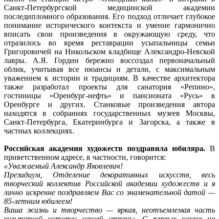
Санкт-Петербургской медицинской академии
последипломного образования. Его подход отличает глубокое
понимание исторического контекста и умение гармонично
вписать свои произведения в окружающую среду, что
отразилось во время реставрации усыпальницы семьи
Григоровичей на Никольском кладбище Александро-Невской
лавры. А.Я. Гордин бережно воссоздал первоначальный
облик, учитывая все нюансы и детали, с максимальным
уважением к истории и традициям. В качестве архитектора
также разработал проекты для санатория «Репино»,
гостиницы «Оренбург-нефть» и пансионата «Русь» в
Оренбурге и других. Станковые произведения автора
находятся в собраниях государственных музеев Москвы,
Санкт-Петербурга, Екатеринбурга и Загорска, а также в
частных коллекциях.
Российская академия художеств поздравила юбиляра.
В
приветственном адресе, в частности, говорится:
«Уважаемый Александр Яковлевич!
Президиум, Отделение декоративных искусств, весь
творческий коллектив Российской академии художеств и я
лично искренне поздравляем Вас со знаменательной датой —
85-летним юбилеем!
Ваша жизнь и творчество — яркая, неотъемлемая часть
культурной истории нашей страны. С первых шагов на