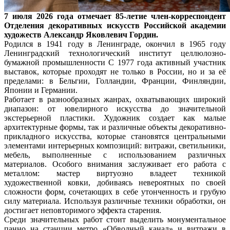
7 июля 2026 года отмечает 85-летие член-корреспондент
Отделения декоративных искусств Российской академии
художеств Александр Яковлевич Гордин.
Родился в 1941 году в Ленинграде, окончил в 1965 году
Ленинградский технологический институт целлюлозно-
бумажной промышленности С 1977 года активный участник
выставок, которые проходят не только в России, но и за её
пределами: в Бельгии, Голландии, Франции, Финляндии,
Японии и Германии.
Работает в разнообразных жанрах, охватывающих широкий
диапазон: от ювелирного искусства до значительной
экстерьерной пластики. Художник создает как малые
архитектурные формы, так и различные объекты декоративно-
прикладного искусства, которые становятся центральными
элементами интерьерных композиций: витражи, светильники,
мебель, выполненные с использованием различных
материалов. Особого внимания заслуживает его работа с
металлом: мастер виртуозно владеет техникой
художественной ковки, добиваясь невероятных по своей
сложности форм, сочетающих в себе утонченность и грубую
силу материала. Используя различные техники обработки, он
достигает неповторимого эффекта старения.
Среди значительных работ стоит выделить монументальное
панно на станции метро «Обводный канал» и витражи в