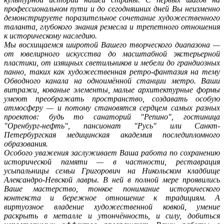
профессиональном пути и до сегодняшних дней Вы неизменно
демонстрируете поразительное сочетание художественного
таланта, глубокого знания ремесла и трепетного отношения
к историческому наследию.
Мы восхищаемся широтой Вашего творческого диапазона —
от ювелирного искусства до масштабной экстерьерной
пластики, от изящных светильников и мебели до грандиозных
панно, таких как художественная ретро-фантазия на тему
Обводного канала на одноимённой станции метро. Ваши
витражи, кованые элементы, малые архитектурные формы
умеют преображать пространство, создавать особую
атмосферу — и потому становятся сердцем самых разных
проектов: будь то санаторий "Репино", гостиница
"Оренбург-нефть", пансионат "Русь" или Санкт-
Петербургская медицинская академия последипломного
образования.
Особого уважения заслуживает Ваша работа по сохранению
исторической памяти — в частности, реставрация
усыпальницы семьи Григорович на Никольском кладбище
Александро-Невской лавры. В ней в полной мере проявились
Ваше мастерство, тонкое понимание исторического
контекста и бережное отношение к традициям. А
виртуозное владение художественной ковкой, умение
раскрыть в металле и утончённость, и силу, добиться