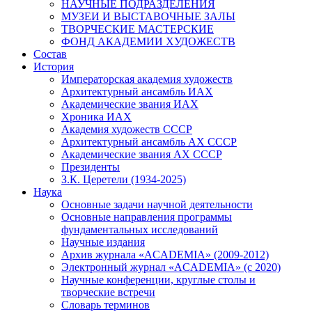
НАУЧНЫЕ ПОДРАЗДЕЛЕНИЯ
МУЗЕИ И ВЫСТАВОЧНЫЕ ЗАЛЫ
ТВОРЧЕСКИЕ МАСТЕРСКИЕ
ФОНД АКАДЕМИИ ХУДОЖЕСТВ
Состав
История
Императорская академия художеств
Архитектурный ансамбль ИАХ
Академические звания ИАХ
Хроника ИАХ
Академия художеств СССР
Архитектурный ансамбль АХ СССР
Академические звания АХ СССР
Президенты
З.К. Церетели (1934-2025)
Наука
Основные задачи научной деятельности
Основные направления программы
фундаментальных исследований
Научные издания
Архив журнала «ACADEMIA» (2009-2012)
Электронный журнал «ACADEMIA» (с 2020)
Научные конференции, круглые столы и
творческие встречи
Словарь терминов