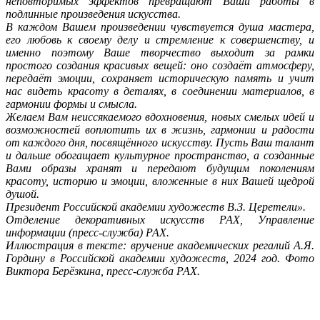
неповторимых эффектов превращают Ваши работы в
подлинные произведения искусства.
В каждом Вашем произведении чувствуется душа мастера,
его любовь к своему делу и стремление к совершенству, и
именно поэтому Ваше творчество выходит за рамки
простого создания красивых вещей: оно создаёт атмосферу,
передаёт эмоции, сохраняет историческую память и учит
нас видеть красоту в деталях, в соединении материалов, в
гармонии формы и смысла.
Желаем Вам неиссякаемого вдохновения, новых смелых идей и
возможностей воплотить их в жизнь, гармонии и радости
от каждого дня, посвящённого искусству. Пусть Ваш талант
и дальше обогащает культурное пространство, а созданные
Вами образы хранят и передают будущим поколениям
красоту, историю и эмоции, вложенные в них Вашей щедрой
душой.
Президент Российской академии художеств В.З. Церетели».
Отделение декоративных искусств РАХ, Управление
информации (пресс-служба) РАХ.
Иллюстрация в тексте: вручение академических регалий А.Я.
Гордину в Российской академии художеств, 2024 год. Фото
Виктора Берёзкина, пресс-служба РАХ.