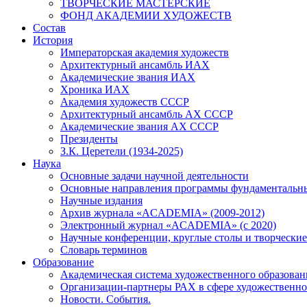
ТВОРЧЕСКИЕ МАСТЕРСКИЕ
ФОНД АКАДЕМИИ ХУДОЖЕСТВ
Состав
История
Императорская академия художеств
Архитектурный ансамбль ИАХ
Академические звания ИАХ
Хроника ИАХ
Академия художеств СССР
Архитектурный ансамбль АХ СССР
Академические звания АХ СССР
Президенты
З.К. Церетели (1934-2025)
Наука
Основные задачи научной деятельности
Основные направления программы фундаментальн
Научные издания
Архив журнала «ACADEMIA» (2009-2012)
Электронный журнал «ACADEMIA» (с 2020)
Научные конференции, круглые столы и творческие
Словарь терминов
Образование
Академическая система художественного образован
Организации-партнеры РАХ в сфере художественно
Новости. События.