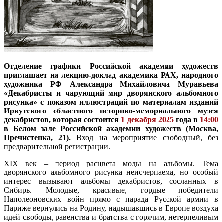
Отделение графики Российской академии художеств
приглашает на лекцию-доклад академика РАХ, народного
художника РФ Александра Михайловича Муравьева
«Декабристы и чарующий мир дворянского альбомного
рисунка» с показом иллюстраций по материалам изданий
Иркутского областного историко-мемориального музея
декабристов, которая
состоится
1 декабря 2025
года в
14:00
в Белом зале Российской академии художеств (Москва,
Пречистенка, 21).
Вход на мероприятие свободный, без
предварительной регистрации.
XIX век – период расцвета моды на альбомы. Тема
дворянского альбомного рисунка неисчерпаема, но особый
интерес вызывают альбомы декабристов, сосланных в
Сибирь. Молодые, красивые, гордые победители
Наполеоновских войн прямо с парада Русской армии в
Париже вернулись на Родину, надышавшись в Европе воздуха
идей свободы, равенства и братства с горячим, нетерпеливым