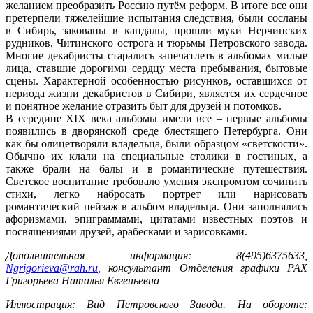
желанием преобразить Россию путём реформ. В итоге все они
претерпели тяжелейшие испытания следствия, были сосланы
в Сибирь, закованы в кандалы, прошли муки Нерчинских
рудников, Читинского острога и тюрьмы Петровского завода.
Многие декабристы старались запечатлеть в альбомах милые
лица, ставшие дорогими сердцу места пребывания, бытовые
сцены. Характерной особенностью рисунков, оставшихся от
периода жизни декабристов в Сибири, является их сердечное
и понятное желание отразить быт для друзей и потомков.
В середине XIX века альбомы имели все – первые альбомы
появились в дворянской среде блестящего Петербурга. Они
как бы олицетворяли владельца, были образцом «светскости».
Обычно их клали на специальные столики в гостиных, а
также брали на балы и в романтические путешествия.
Светское воспитание требовало умения экспромтом сочинить
стихи, легко набросать портрет или нарисовать
романтический пейзаж в альбом владельца. Они заполнялись
афоризмами, эпиграммами, цитатами известных поэтов и
посвящениями друзей, арабесками и зарисовками.
Дополнительная информация: 8(495)6375633,
Ngrigorieva@rah.ru
, консультант Отделения графики РАХ
Григорьева Наталья Евгеньевна
Иллюстрация: Вид Петровского Завода. На обороте: