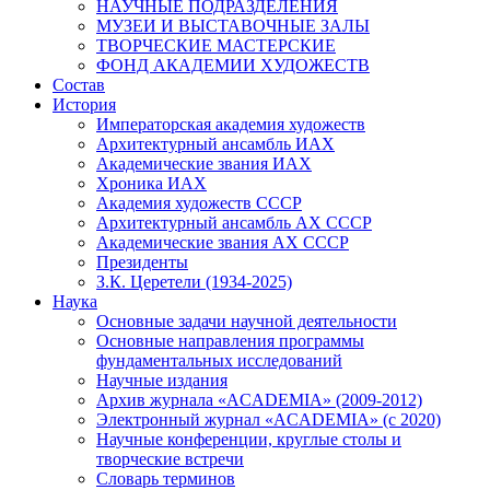
НАУЧНЫЕ ПОДРАЗДЕЛЕНИЯ
МУЗЕИ И ВЫСТАВОЧНЫЕ ЗАЛЫ
ТВОРЧЕСКИЕ МАСТЕРСКИЕ
ФОНД АКАДЕМИИ ХУДОЖЕСТВ
Состав
История
Императорская академия художеств
Архитектурный ансамбль ИАХ
Академические звания ИАХ
Хроника ИАХ
Академия художеств СССР
Архитектурный ансамбль АХ СССР
Академические звания АХ СССР
Президенты
З.К. Церетели (1934-2025)
Наука
Основные задачи научной деятельности
Основные направления программы
фундаментальных исследований
Научные издания
Архив журнала «ACADEMIA» (2009-2012)
Электронный журнал «ACADEMIA» (с 2020)
Научные конференции, круглые столы и
творческие встречи
Словарь терминов