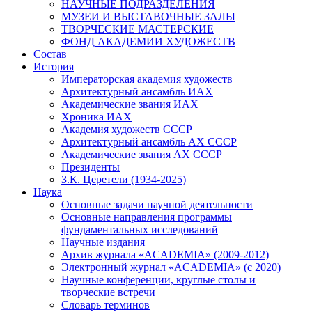
НАУЧНЫЕ ПОДРАЗДЕЛЕНИЯ
МУЗЕИ И ВЫСТАВОЧНЫЕ ЗАЛЫ
ТВОРЧЕСКИЕ МАСТЕРСКИЕ
ФОНД АКАДЕМИИ ХУДОЖЕСТВ
Состав
История
Императорская академия художеств
Архитектурный ансамбль ИАХ
Академические звания ИАХ
Хроника ИАХ
Академия художеств СССР
Архитектурный ансамбль АХ СССР
Академические звания АХ СССР
Президенты
З.К. Церетели (1934-2025)
Наука
Основные задачи научной деятельности
Основные направления программы
фундаментальных исследований
Научные издания
Архив журнала «ACADEMIA» (2009-2012)
Электронный журнал «ACADEMIA» (с 2020)
Научные конференции, круглые столы и
творческие встречи
Словарь терминов