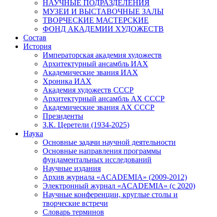
НАУЧНЫЕ ПОДРАЗДЕЛЕНИЯ
МУЗЕИ И ВЫСТАВОЧНЫЕ ЗАЛЫ
ТВОРЧЕСКИЕ МАСТЕРСКИЕ
ФОНД АКАДЕМИИ ХУДОЖЕСТВ
Состав
История
Императорская академия художеств
Архитектурный ансамбль ИАХ
Академические звания ИАХ
Хроника ИАХ
Академия художеств СССР
Архитектурный ансамбль АХ СССР
Академические звания АХ СССР
Президенты
З.К. Церетели (1934-2025)
Наука
Основные задачи научной деятельности
Основные направления программы
фундаментальных исследований
Научные издания
Архив журнала «ACADEMIA» (2009-2012)
Электронный журнал «ACADEMIA» (с 2020)
Научные конференции, круглые столы и
творческие встречи
Словарь терминов