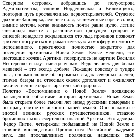
Северном островах, добравшись до полуострова
Адмиралтейства, заливов Норденшельда и Вилькицкого,
повторив путь прославленных первооткрывателей. Студеное
дыхание Заполярья, ледяные поля, заснеженные горы и сопки,
зимние метели, когда видимость почти равна нулю, летние
снегопады вместе с разноцветной цветущей тундрой и
синевой ненадолго вскрывшихся ото льда проливов позволят
зрителю погрузиться в романтическую атмосферу во многом
непознанного, практически полностью закрытого для
посещения архипелага Новая Земля. Белые медведи, эти
настоящие хозяева Арктики, повернулись на картине Василия
Нестеренко и идут навстречу вам. Ведь человек для белых
медведей – это всегда добыча. Лежащие повсюду в тундре
рога, напоминающие об огромных стадах северных оленей,
птичьи базары на отвесных скалах дополняют и оживляют
величественные образы арктической природы.
Полотно «Воспоминание о Новой Земле» посвящено
насыщенной событиями истории архипелага. Новая Земля
была открыта более тысячи лет назад русскими поморами и
по праву считается исконно нашей землей. Оно знакомит с
эпохой великих русских путешественников, отважно
бросавших вызов смертельно опасной Арктике. Это адмирал
Федор Литке, четырежды побывавший на Новой Земле и
ставший впоследствии Президентом Российской академии
наук, два прославленных полярника, нашедших свой